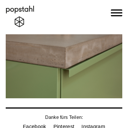
Haupt
Popstahl
Zum
Inhalt
springen
Danke fürs Teilen:
Facebook
Pinterest
Instagram