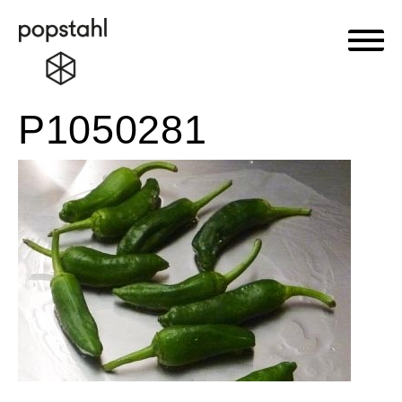
Haupt
Popstahl
Zum
P1050281
Inhalt
springen