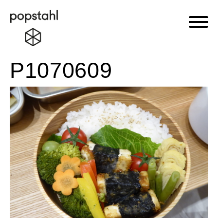
Haupt
Popstahl
Zum
P1070609
Inhalt
springen