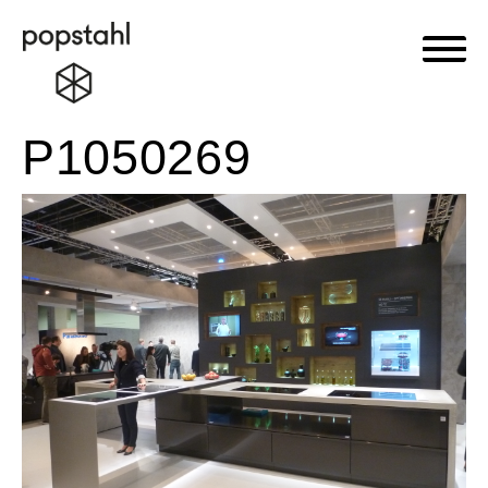
Haupt
Popstahl
Zum
P1050269
Inhalt
springen