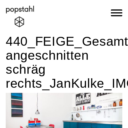
Haupt
Popstahl
Zum
440_FEIGE_Gesam
Inhalt
springen
angeschnitten
schräg
rechts_JanKulke_I