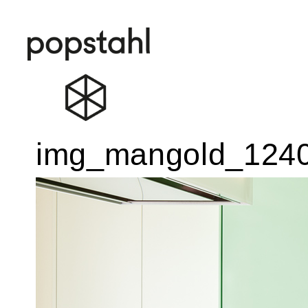
Popstahl
Zum
img_mangold_124
Inhalt
springen