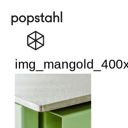
Popstahl
Zum
img_mangold_400
Inhalt
springen