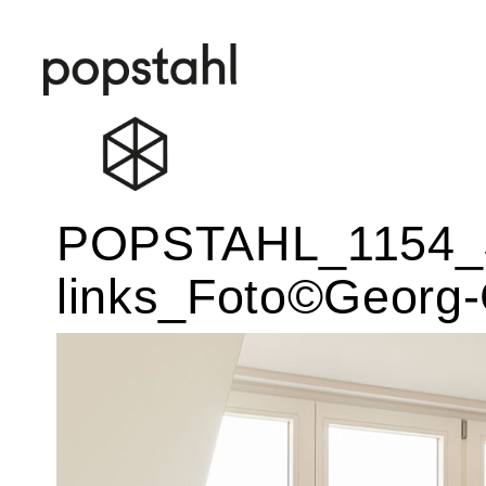
Popstahl
Zum
POPSTAHL_1154_S
Inhalt
springen
links_Foto©Georg-