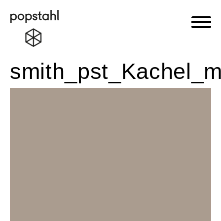
Haupt
Popstahl
Zum
smith_pst_Kachel_m
Inhalt
springen