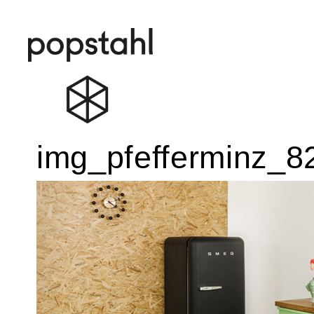
Popstahl
Zum
img_pfefferminz_8
Inhalt
springen