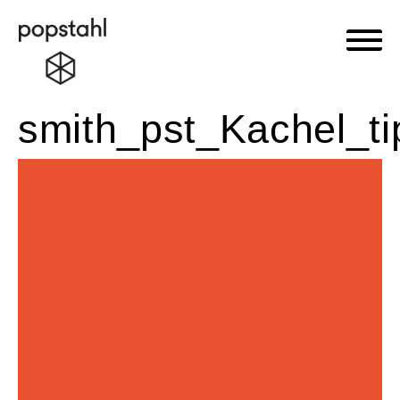
Haupt
Popstahl
Zum
smith_pst_Kachel_ti
Inhalt
springen