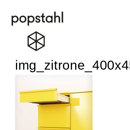
Popstahl
Zum
img_zitrone_400x4
Inhalt
springen