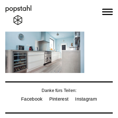
Haupt
Popstahl
Zum
Inhalt
springen
Danke fürs Teilen:
Facebook
Pinterest
Instagram